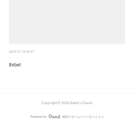
2023.07.18 02:47
8xbet
Copyright ©
2026
8xbet's Ownd
.
Powered by
無料でホームページをつくろう
AmebaOwnd
フォロー