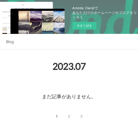
Ameba Owndで
あなただけのホームページやブログをつ
くろう
今すぐ試す
Blog
2023
.
07
まだ記事がありません。
1
2
3