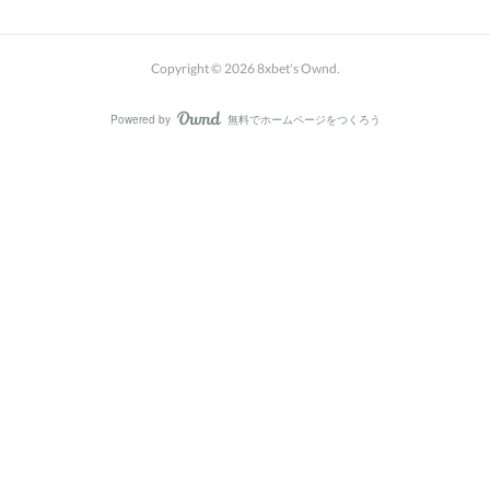
Copyright ©
2026
8xbet's Ownd
.
Powered by
無料でホームページをつくろう
AmebaOwnd
フォロー